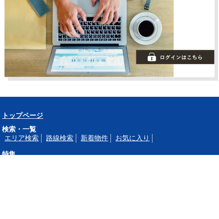
トップページ
検索・一覧
エリア検索
路線検索
新着物件
お気に入り
特集
リノベーション物件特集
目黒区マンション特集
世田谷区マンション特集
品川区マンション特集
エリア
世田谷区
目黒区
渋谷区
品川区
大田区
駅