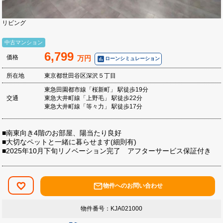
リビング
中古マンション
6,799
価格
万円
poll
ローンシミュレーション
所在地
東京都世田谷区深沢５丁目
東急田園都市線「桜新町」 駅徒歩19分
交通
東急大井町線「上野毛」 駅徒歩22分
東急大井町線「等々力」 駅徒歩17分
■南東向き4階のお部屋、陽当たり良好
■大切なペットと一緒に暮らせます(細則有)
■2025年10月下旬リノベーション完了 アフターサービス保証付き
mail_outline
お気に入り
物件へのお問い合わせ
物件番号：KJA021000