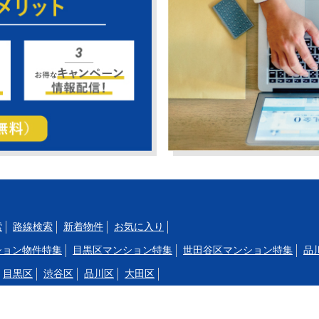
索
路線検索
新着物件
お気に入り
ション物件特集
目黒区マンション特集
世田谷区マンション特集
品
目黒区
渋谷区
品川区
大田区
駒沢大学
三軒茶屋
渋谷
代官山
中目黒
祐天寺
学芸大学
都