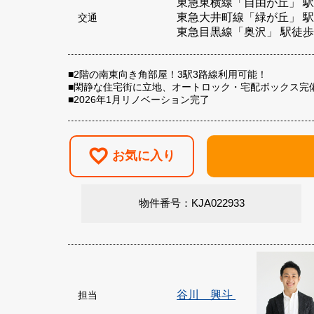
東急東横線「自由が丘」 駅
東急大井町線「緑が丘」 駅
交通
東急目黒線「奥沢」 駅徒歩
■2階の南東向き角部屋！3駅3路線利用可能！
■閑静な住宅街に立地、オートロック・宅配ボックス完
■2026年1月リノベーション完了
お気に入り
物件番号：KJA022933
谷川 興斗
担当