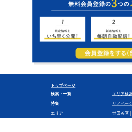
トップページ
検索・一覧
エリア検
特集
リノベー
エリア
世田谷区
駅
二子玉川
大岡山