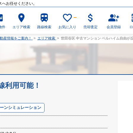
スへお任せください。
_new
place
train
favorite_border
attach_money
group_add
物件
エリア検索
路線検索
お気に入り
売却査定
会員登録
不動産情報をご案内！
>
エリア検索
>
世田谷区 中古マンション ベルハイム自由が丘
路線利用可能！
ーンシミュレーション