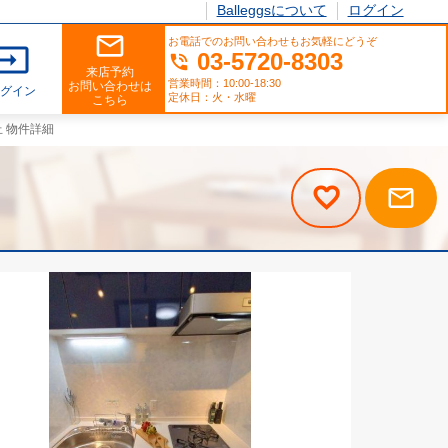
Balleggsについて
ログイン
mail_outline
お電話でのお問い合わせもお気軽にどうぞ
input
03-5720-8303
phone_in_talk
来店予約
営業時間：10:00-18:30
お問い合わせは
ログイン
定休日：火・水曜
こちら
 物件詳細
mail_outline