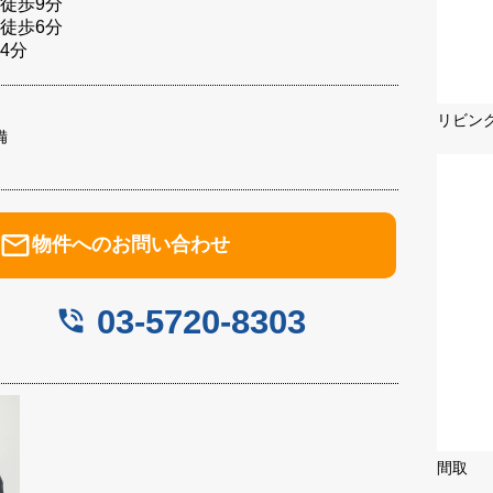
徒歩9分
徒歩6分
4分
リビン
備
mail_outline
物件へのお問い合わせ
03-5720-8303
phone_in_talk
間取