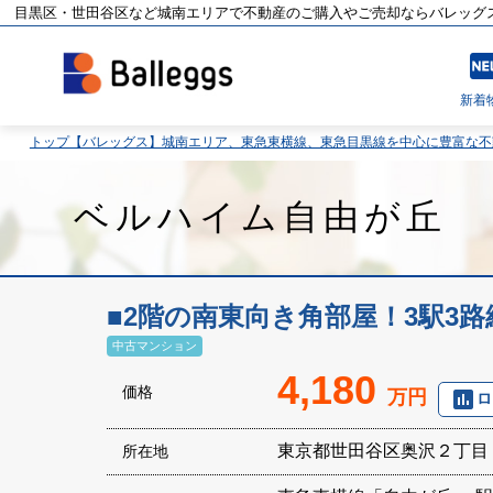
目黒区・世田谷区など城南エリアで不動産のご購入やご売却ならバレッグ
fiber
新着
トップ【バレッグス】城南エリア、東急東横線、東急目黒線を中心に豊富な
ベルハイム自由が丘
■2階の南東向き角部屋！3駅3
中古マンション
4,180
価格
万円
poll
ロ
東京都世田谷区奥沢２丁目
所在地