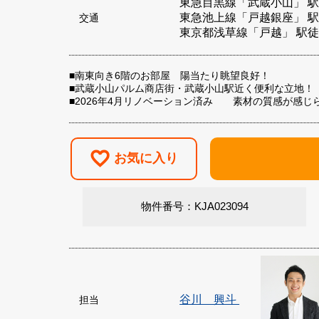
東急目黒線「武蔵小山」 駅
東急池上線「戸越銀座」 駅
交通
東京都浅草線「戸越」 駅徒
■南東向き6階のお部屋 陽当たり眺望良好！
■武蔵小山パルム商店街・武蔵小山駅近く便利な立地！
■2026年4月リノベーション済み 素材の質感が感じ
お気に入り
物件番号：KJA023094
谷川 興斗
担当