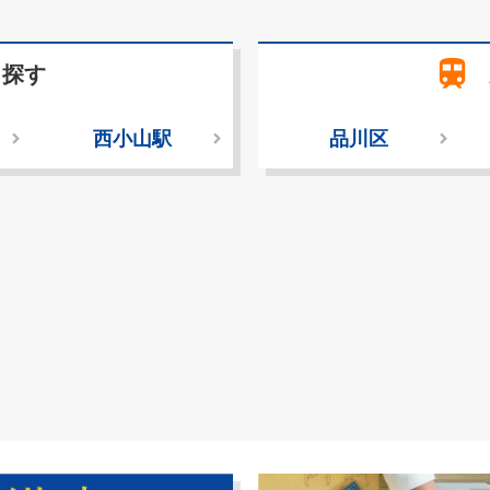
train
ら探す
西小山駅
品川区