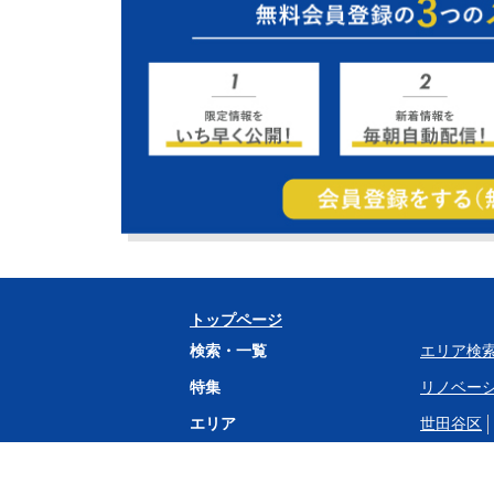
トップページ
検索・一覧
エリア検
特集
リノベー
エリア
世田谷区
駅
二子玉川
大岡山