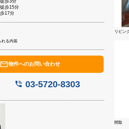
徒歩3分
徒歩15分
歩17分
リビン
られる内装
mail_outline
物件へのお問い合わせ
03-5720-8303
phone_in_talk
間取