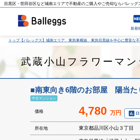
目黒区・世田谷区など城南エリアで不動産のご購入やご売却ならバレッグ
fiber
新着
トップ【バレッグス】城南エリア、東急東横線、東急目黒線を中心に豊富な
武蔵小山フラワーマン
■南東向き6階のお部屋 陽当た
中古マンション
4,780
価格
万円
poll
ロ
東京都品川区小山３丁目
所在地