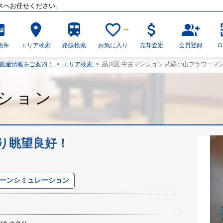
スへお任せください。
_new
place
train
favorite_border
attach_money
group_add
物件
エリア検索
路線検索
お気に入り
売却査定
会員登録
不動産情報をご案内！
>
エリア検索
>
品川区 中古マンション 武蔵小山フラワーマ
ション
り眺望良好！
ーンシミュレーション