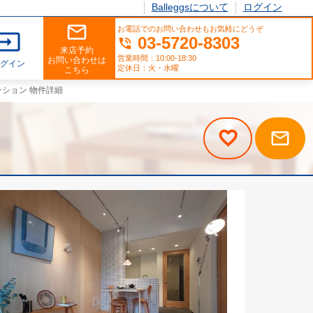
Balleggsについて
ログイン
mail_outline
お電話でのお問い合わせもお気軽にどうぞ
input
03-5720-8303
phone_in_talk
来店予約
営業時間：10:00-18:30
お問い合わせは
ログイン
定休日：火・水曜
こちら
ンション 物件詳細
mail_outline