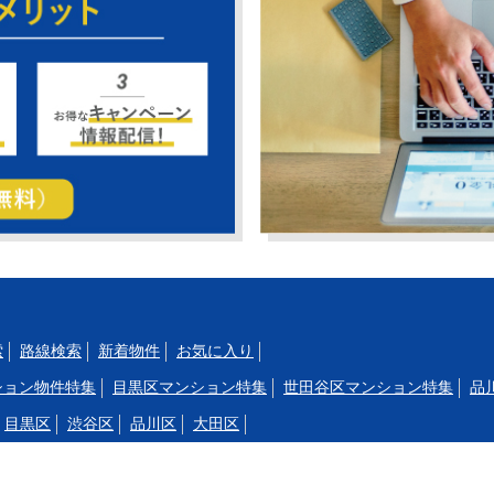
索
路線検索
新着物件
お気に入り
ション物件特集
目黒区マンション特集
世田谷区マンション特集
品
目黒区
渋谷区
品川区
大田区
駒沢大学
三軒茶屋
渋谷
代官山
中目黒
祐天寺
学芸大学
都