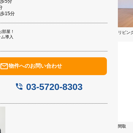
歩5分
分
歩15分
お部屋！
リビン
テム導入
mail_outline
物件へのお問い合わせ
03-5720-8303
phone_in_talk
間取