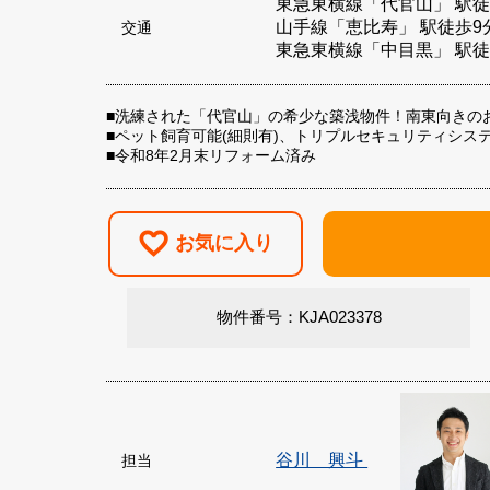
東急東横線「代官山」 駅徒
山手線「恵比寿」 駅徒歩9
交通
東急東横線「中目黒」 駅徒
■洗練された「代官山」の希少な築浅物件！南東向きの
■ペット飼育可能(細則有)、トリプルセキュリティシス
■令和8年2月末リフォーム済み
お気に入り
物件番号：KJA023378
谷川 興斗
担当