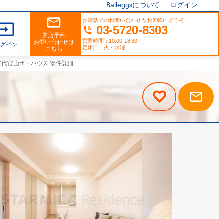
Balleggsについて
ログイン
mail_outline
お電話でのお問い合わせもお気軽にどうぞ
input
03-5720-8303
phone_in_talk
来店予約
営業時間：10:00-18:30
お問い合わせは
ログイン
定休日：火・水曜
こちら
ア代官山ザ・ハウス 物件詳細
mail_outline