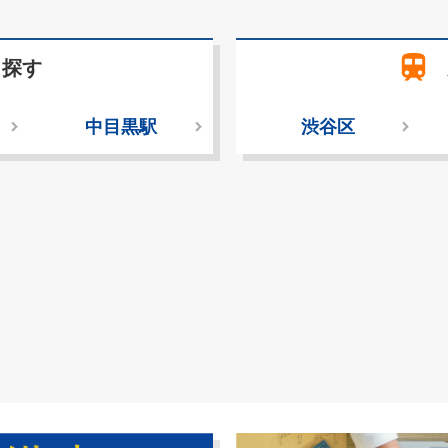
train
ら探す
中目黒駅
渋谷区