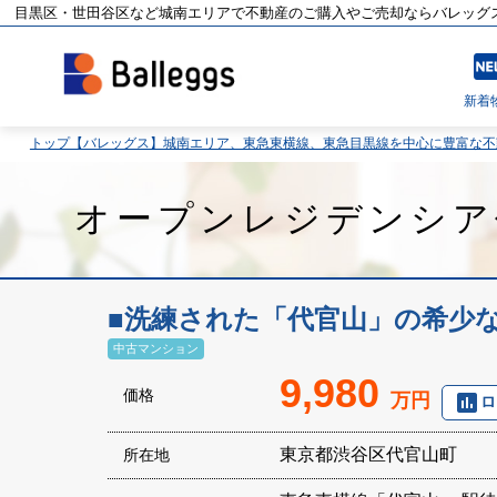
目黒区・世田谷区など城南エリアで不動産のご購入やご売却ならバレッグ
fiber
新着
トップ【バレッグス】城南エリア、東急東横線、東急目黒線を中心に豊富な
オープンレジデンシア
■洗練された「代官山」の希少
中古マンション
9,980
価格
万円
poll
ロ
東京都渋谷区代官山町
所在地