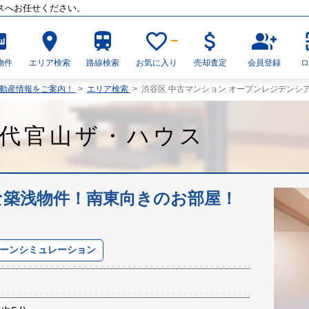
スへお任せください。
_new
place
train
favorite_border
attach_money
group_add
物件
エリア検索
路線検索
お気に入り
売却査定
会員登録
不動産情報をご案内！
>
エリア検索
>
渋谷区 中古マンション オープンレジデンシ
代官山ザ・ハウス
な築浅物件！南東向きのお部屋！
ーンシミュレーション