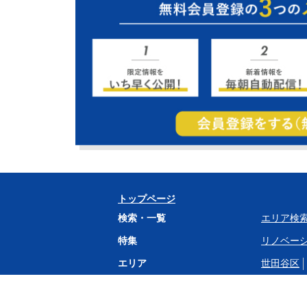
トップページ
検索・一覧
エリア検
特集
リノベー
エリア
世田谷区
駅
二子玉川
大岡山