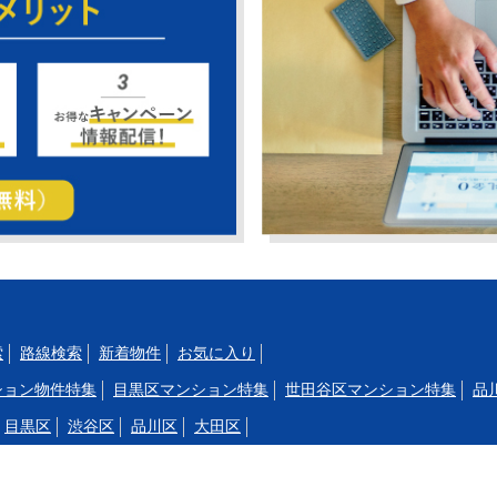
索
路線検索
新着物件
お気に入り
ション物件特集
目黒区マンション特集
世田谷区マンション特集
品
目黒区
渋谷区
品川区
大田区
駒沢大学
三軒茶屋
渋谷
代官山
中目黒
祐天寺
学芸大学
都