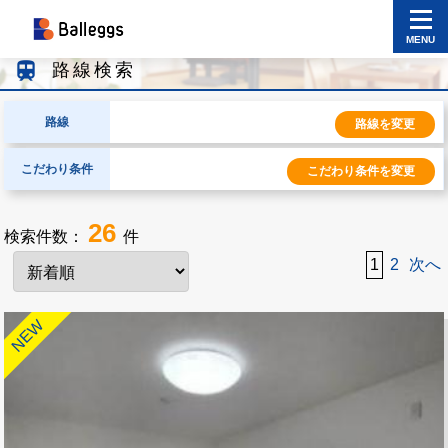
MENU
train
路線検索
路線
路線を変更
こだわり条件
こだわり条件を変更
26
検索件数：
件
1
2
次へ