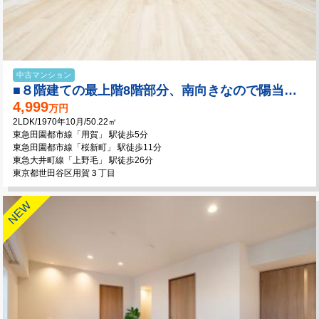
中古マンション
■８階建ての最上階8階部分、南向きなので陽当り・眺望良好！
4,999
万円
2LDK/1970年10月/50.22㎡
東急田園都市線「用賀」 駅徒歩5分
東急田園都市線「桜新町」 駅徒歩11分
東急大井町線「上野毛」 駅徒歩26分
東京都世田谷区用賀３丁目