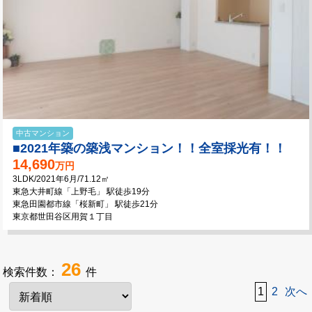
中古マンション
■2021年築の築浅マンション！！全室採光有！！
14,690
万円
3LDK/2021年6月/71.12㎡
東急大井町線「上野毛」 駅徒歩19分
東急田園都市線「桜新町」 駅徒歩21分
東京都世田谷区用賀１丁目
26
検索件数：
件
1
2
次へ