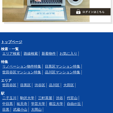
トップページ
検索・一覧
エリア検索
路線検索
新着物件
お気に入り
特集
リノベーション物件特集
目黒区マンション特集
世田谷区マンション特集
品川区マンション特集
エリア
世田谷区
目黒区
渋谷区
品川区
大田区
駅
二子玉川
駒沢大学
三軒茶屋
渋谷
代官山
中目黒
祐天寺
学芸大学
都立大学
自由が丘
目黒
武蔵小山
大岡山