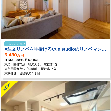
中古マンション
■注文リノベを手掛けるCue studioのリノベマンションシリーズ♪
5,480
万円
1LDK/1980年2月/50.45㎡
東急田園都市線「駒沢大学」 駅徒歩4分
東急田園都市線「桜新町」 駅徒歩16分
東京都世田谷区駒沢２丁目