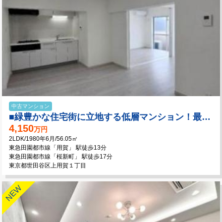
中古マンション
■緑豊かな住宅街に立地する低層マンション！最上階♪陽当たり通風良好！
4,150
万円
2LDK/1980年6月/56.05㎡
東急田園都市線「用賀」 駅徒歩13分
東急田園都市線「桜新町」 駅徒歩17分
東京都世田谷区上用賀１丁目