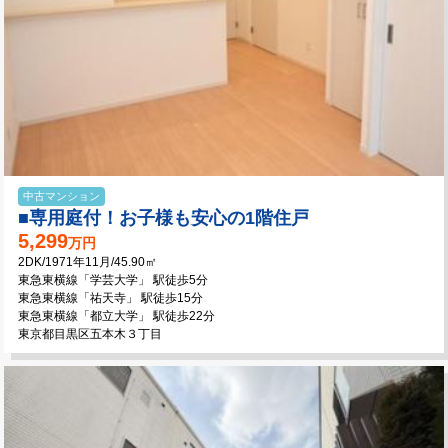
中古マンション
■専用庭付！お子様も安心の1階住戸
5,299
万円
2DK/1971年11月/45.90㎡
東急東横線「学芸大学」 駅徒歩5分
東急東横線「祐天寺」 駅徒歩15分
東急東横線「都立大学」 駅徒歩22分
東京都目黒区五本木３丁目