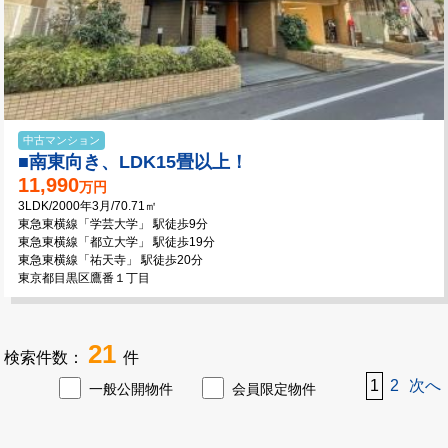
中古マンション
■南東向き、LDK15畳以上！
11,990
万円
3LDK/2000年3月/70.71㎡
東急東横線「学芸大学」 駅徒歩9分
東急東横線「都立大学」 駅徒歩19分
東急東横線「祐天寺」 駅徒歩20分
東京都目黒区鷹番１丁目
21
検索件数：
件
1
2
次へ
一般公開物件
会員限定物件