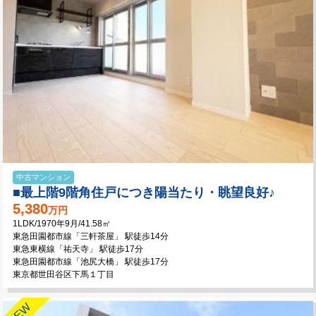
中古マンション
■最上階9階角住戸につき陽当たり・眺望良好♪
5,380
万円
1LDK/1970年9月/41.58㎡
東急田園都市線「三軒茶屋」 駅徒歩14分
東急東横線「祐天寺」 駅徒歩17分
東急田園都市線「池尻大橋」 駅徒歩17分
東京都世田谷区下馬１丁目