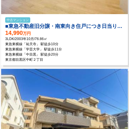
中古マンション
■東急不動産旧分譲・南東向き住戸につき日当り良好
14,990
万円
3LDK/2003年10月/76.86㎡
東急東横線「祐天寺」 駅徒歩10分
東急東横線「学芸大学」 駅徒歩11分
東急東横線「中目黒」 駅徒歩20分
東京都目黒区中町２丁目