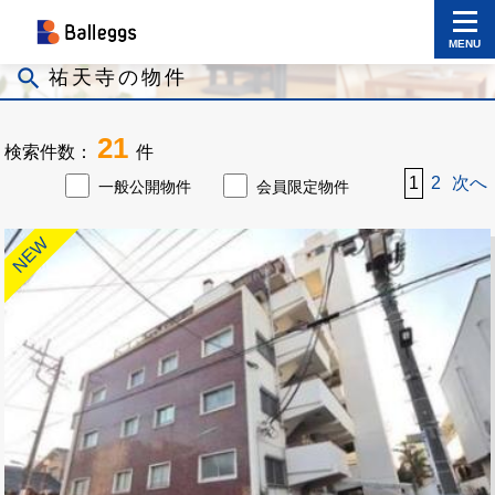
MENU
search
祐天寺の物件
21
検索件数：
件
1
2
次へ
一般公開物件
会員限定物件