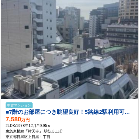
中古マンション
■7階のお部屋につき眺望良好！5路線2駅利用可能！
7,580
万円
2LDK/1978年12月/49.95㎡
東急東横線「祐天寺」 駅徒歩11分
東京都目黒区上目黒１丁目