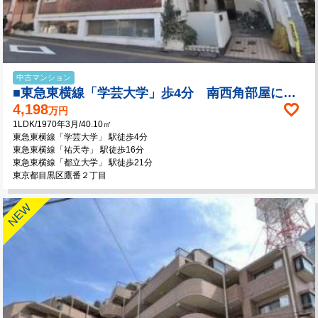
中古マンション
■東急東横線「学芸大学」歩4分 南西角部屋につき陽当り・通風良好
4,198
万円
1LDK/1970年3月/40.10㎡
東急東横線「学芸大学」 駅徒歩4分
東急東横線「祐天寺」 駅徒歩16分
東急東横線「都立大学」 駅徒歩21分
東京都目黒区鷹番２丁目