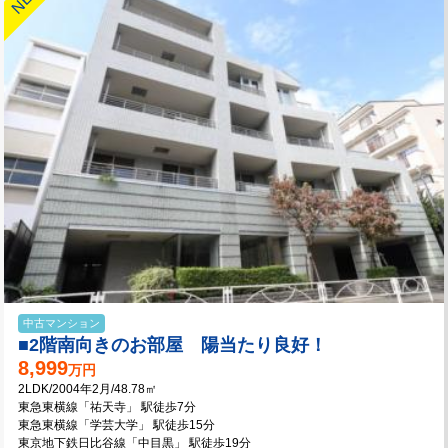
中古マンション
■2階南向きのお部屋 陽当たり良好！
8,999
万円
2LDK/2004年2月/48.78㎡
東急東横線「祐天寺」 駅徒歩7分
東急東横線「学芸大学」 駅徒歩15分
東京地下鉄日比谷線「中目黒」 駅徒歩19分