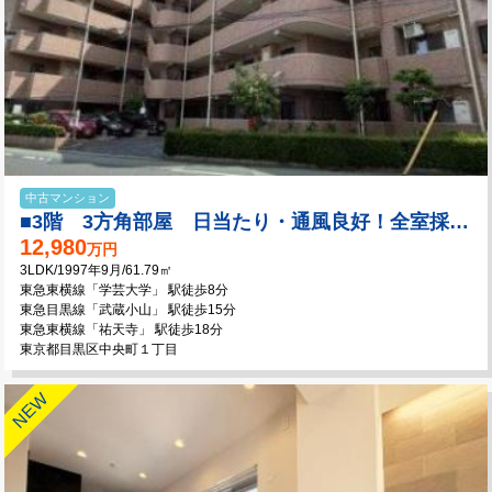
中古マンション
■3階 3方角部屋 日当たり・通風良好！全室採光有！！
12,980
万円
3LDK/1997年9月/61.79㎡
東急東横線「学芸大学」 駅徒歩8分
東急目黒線「武蔵小山」 駅徒歩15分
東急東横線「祐天寺」 駅徒歩18分
東京都目黒区中央町１丁目