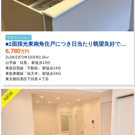
中古マンション
■2面採光東南角住戸につき日当たり眺望良好で明るいお部屋
6,780
万円
2LDK/1972年10月/63.34㎡
山手線「目黒」 駅徒歩13分
東急目黒線「不動前」 駅徒歩14分
東急東横線「祐天寺」 駅徒歩24分
東京都目黒区下目黒４丁目